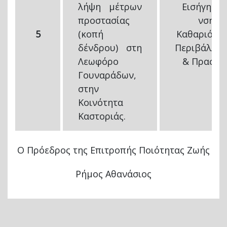
λήψη μέτρων
Εισήγηση 
προστασίας
νσης
5
(κοπή
Καθαριότητ
δένδρου) στη
Περιβάλλον
Λεωφόρο
& Πρασίν
Γουναράδων,
στην
Κοινότητα
Καστοριάς.
Ο Πρόεδρος της Επιτροπής Ποιότητας Ζωής
Ρήμος Αθανάσιος