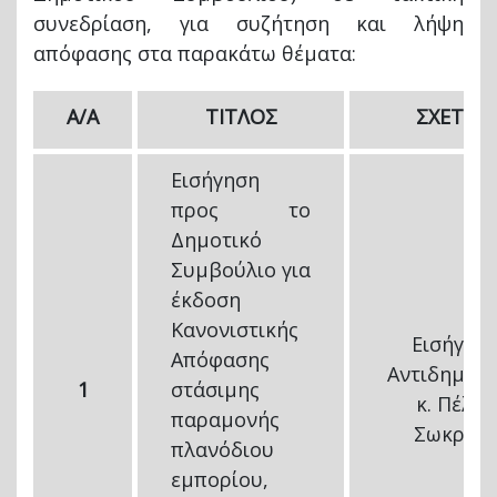
συνεδρίαση, για συζήτηση και λήψη
απόφασης στα παρακάτω θέματα:
A/A
ΤΙΤΛΟΣ
ΣΧΕΤΙΚΟ
Εισήγηση
προς το
Δημοτικό
Συμβούλιο για
έκδοση
Κανονιστικής
Εισήγησ
Απόφασης
Αντιδημάρ
1
στάσιμης
κ. Πέλκα
παραμονής
Σωκράτ
πλανόδιου
εμπορίου,