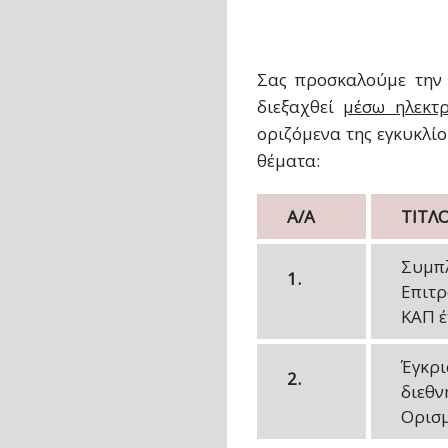
Σας προσκαλούμε τη
διεξαχθεί
μέσω ηλεκτ
οριζόμενα της εγκυκλί
θέματα:
Α/Α
ΤΙΤΛ
Συμπλ
1.
Επιτρ
ΚΑΠ έ
Έγκρι
2.
διεθν
Ορισμ