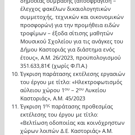
δημόσιας σύμβασης (αποσφράγιση –
έλεγχος φακέλων δικαιολογητικών
συμμετοχής, τεχνικών και οικονομικών
προσφορών) για την προμήθεια ειδών
τροφίμων – έξοδα σίτισης μαθητών
Μουσικού Σχολείου για τις ανάγκες του
Δήμου Καστοριάς για διάστημα ενός
έτους», Α.Μ. 26/2023, προϋπολογισμού
351.633,81€ (χωρίς Φ.Π.Α.)
Έγκριση παράτασης εκτέλεσης εργασιών
του έργου με τίτλο: «Ηλεκτροφωτισμός
ου
ου
αύλειου χώρου 1
– 2
Λυκείου
Καστοριάς», Α.Μ. 45/2023
ης
Έγκριση 1
παράτασης προθεσμίας
εκτέλεσης του έργου με τίτλο:
«Βελτίωση οδοποιίας και κοινόχρηστων
χώρων λοιπών Δ.Ε. Καστοριάς» Α.Μ.