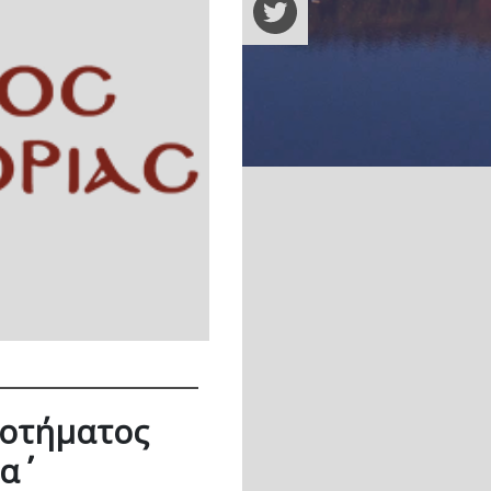
δοτήματος
΄΄