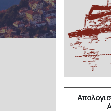
Απολογισ
΄