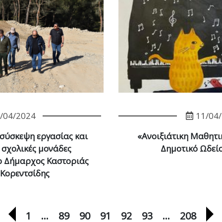
/04/2024
11/04
 σύσκεψη εργασίας και
«Ανοιξιάτικη Μαθητι
 σχολικές μονάδες
Δημοτικό Ωδεί
ο Δήμαρχος Καστοριάς
 Κορεντσίδης
Προηγούμενη σελίδα
Ε
1
…
89
90
91
92
93
…
208