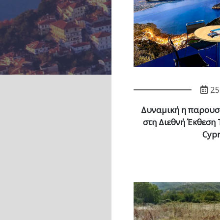
25
Δυναμική η παρουσ
στη Διεθνή Έκθεση 
Cypr