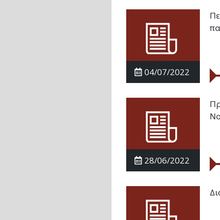
Πε
πα
04/07/2022
Πρ
Νο
28/06/2022
Δι