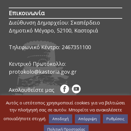
Επικοινωνία
Διεύθυνση Δημαρχείου:
Σκαπέρδειο
Δημοτικό Μέγαρο, 52100, Καστοριά
Τηλεφωνικό Κέντρο:
2467351100
Κεντρικό Πρωτόκολλο:
protokolo@kastoria.gov.gr
Ακολουθείστε μας
Αυτός ο ιστότοπος χρησιμοποιεί cookies για να βελτιώσει
την πλοήγησή σας σε αυτόν. Μπορείτε να ανακαλέσετε
οποιαδήποτε στιγμή.
© COPYRIGHT ΔΗΜΟΣ ΚΑΣΤΟΡΙΑΣ 2020
Αποδοχή
Απόρριψη
Ρυθμίσεις
|
WEB DEVELOPMENT BY ΕΓΚΡΙΤΟΣ
Δήλωση Προσβασιμότητας
GROUP
|
GRAPHICS DESIGN BY CIRCUS
Πολιτική Προστασίας