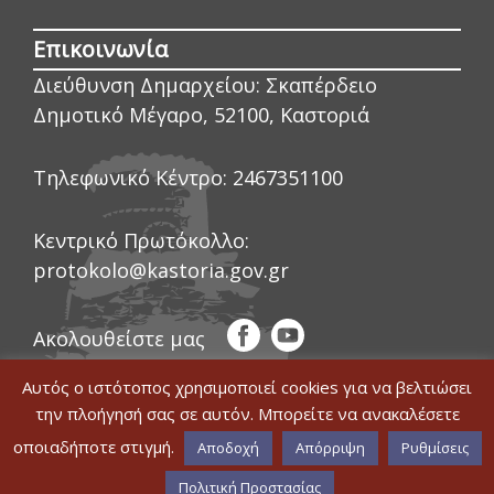
Επικοινωνία
Διεύθυνση Δημαρχείου:
Σκαπέρδειο
Δημοτικό Μέγαρο, 52100, Καστοριά
Τηλεφωνικό Κέντρο:
2467351100
Κεντρικό Πρωτόκολλο:
protokolo@kastoria.gov.gr
Ακολουθείστε μας
Αυτός ο ιστότοπος χρησιμοποιεί cookies για να βελτιώσει
την πλοήγησή σας σε αυτόν. Μπορείτε να ανακαλέσετε
οποιαδήποτε στιγμή.
© COPYRIGHT ΔΗΜΟΣ ΚΑΣΤΟΡΙΑΣ 2020
Αποδοχή
Απόρριψη
Ρυθμίσεις
|
WEB DEVELOPMENT BY ΕΓΚΡΙΤΟΣ
Δήλωση Προσβασιμότητας
GROUP
|
GRAPHICS DESIGN BY CIRCUS
Πολιτική Προστασίας