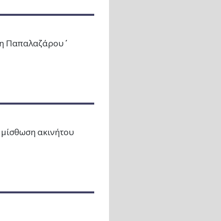
η Παπαλαζάρου΄΄
 μίσθωση ακινήτου