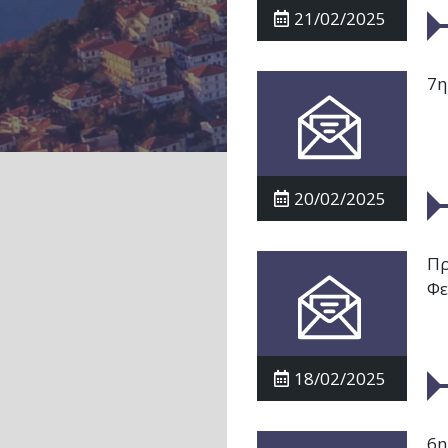
21/02/2025
7η
20/02/2025
Πρ
Φε
18/02/2025
6η