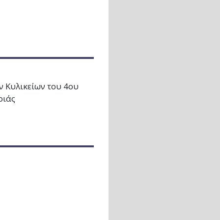
ν Κυλικείων του 4ου
ριάς