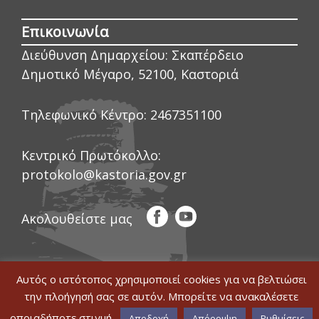
Επικοινωνία
Διεύθυνση Δημαρχείου:
Σκαπέρδειο
Δημοτικό Μέγαρο, 52100, Καστοριά
Τηλεφωνικό Κέντρο:
2467351100
Κεντρικό Πρωτόκολλο:
protokolo@kastoria.gov.gr
Ακολουθείστε μας
Αυτός ο ιστότοπος χρησιμοποιεί cookies για να βελτιώσει
© COPYRIGHT ΔΗΜΟΣ ΚΑΣΤΟΡΙΑΣ 2020
την πλοήγησή σας σε αυτόν. Μπορείτε να ανακαλέσετε
|
WEB DEVELOPMENT BY ΕΓΚΡΙΤΟΣ
Δήλωση Προσβασιμότητας
GROUP
|
GRAPHICS DESIGN BY CIRCUS
οποιαδήποτε στιγμή.
Αποδοχή
Απόρριψη
Ρυθμίσεις