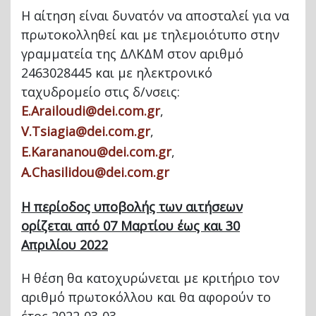
Η αίτηση είναι δυνατόν να αποσταλεί για να
πρωτοκολληθεί και με τηλεμοιότυπο στην
γραμματεία της ΔΛΚΔΜ στον αριθμό
2463028445 και με ηλεκτρονικό
ταχυδρομείο στις δ/νσεις:
E.Arailoudi@dei.com.gr
,
V.Tsiagia@dei.com.gr
,
E.Karananou@dei.com.gr
,
A.Chasilidou@dei.com.gr
Η περίοδος υποβολής των αιτήσεων
ορίζεται από 07 Μαρτίου έως και 30
Απριλίου 2022
Η θέση θα κατοχυρώνεται με κριτήριο τον
αριθμό πρωτοκόλλου και θα αφορούν το
έτος 2022-03-03.