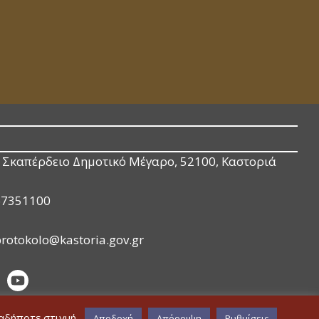
Σκαπέρδειο Δημοτικό Μέγαρο, 52100, Καστοριά
67351100
rotokolo@kastoria.gov.gr
ιαδήποτε στιγμή.
Αποδοχή
Απόρριψη
Ρυθμίσεις