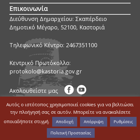
Επικοινωνία
Διεύθυνση Δημαρχείου:
Σκαπέρδειο
Δημοτικό Μέγαρο, 52100, Καστοριά
Τηλεφωνικό Κέντρο:
2467351100
Κεντρικό Πρωτόκολλο:
protokolo@kastoria.gov.gr
Ακολουθείστε μας
Αυτός ο ιστότοπος χρησιμοποιεί cookies για να βελτιώσει
την πλοήγησή σας σε αυτόν. Μπορείτε να ανακαλέσετε
οποιαδήποτε στιγμή.
© COPYRIGHT ΔΗΜΟΣ ΚΑΣΤΟΡΙΑΣ 2020
Αποδοχή
Απόρριψη
Ρυθμίσεις
|
WEB DEVELOPMENT BY ΕΓΚΡΙΤΟΣ
Δήλωση Προσβασιμότητας
GROUP
|
GRAPHICS DESIGN BY CIRCUS
Πολιτική Προστασίας
DESIGN STUDIO