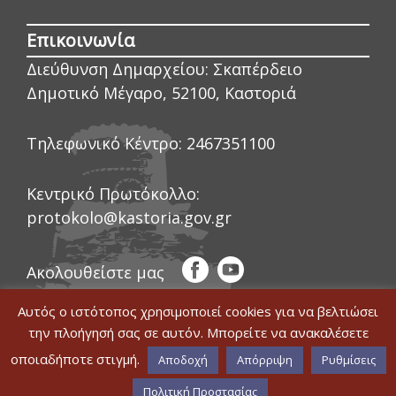
Επικοινωνία
Διεύθυνση Δημαρχείου:
Σκαπέρδειο
Δημοτικό Μέγαρο, 52100, Καστοριά
Τηλεφωνικό Κέντρο:
2467351100
Κεντρικό Πρωτόκολλο:
protokolo@kastoria.gov.gr
Ακολουθείστε μας
Αυτός ο ιστότοπος χρησιμοποιεί cookies για να βελτιώσει
την πλοήγησή σας σε αυτόν. Μπορείτε να ανακαλέσετε
οποιαδήποτε στιγμή.
© COPYRIGHT ΔΗΜΟΣ ΚΑΣΤΟΡΙΑΣ 2020
Αποδοχή
Απόρριψη
Ρυθμίσεις
|
WEB DEVELOPMENT BY ΕΓΚΡΙΤΟΣ
Δήλωση Προσβασιμότητας
GROUP
|
GRAPHICS DESIGN BY CIRCUS
Πολιτική Προστασίας