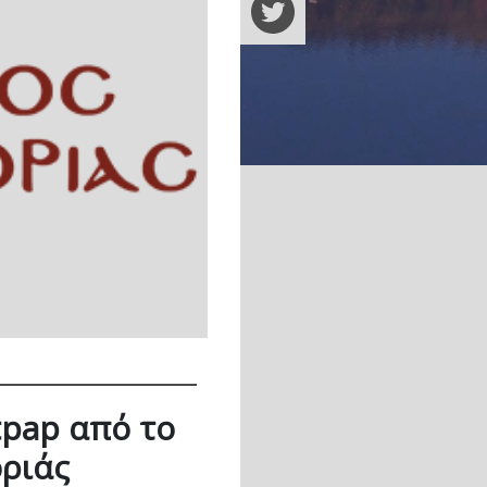
pap από το
οριάς