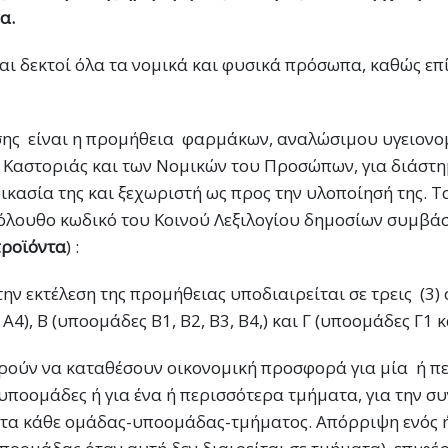
α.
αι δεκτοί όλα τα νομικά και φυσικά πρόσωπα, καθώς επ
σης είναι η προμήθεια φαρμάκων, αναλώσιμου υγειονομ
Καστοριάς και των Νομικών του Προσώπων, για διάστημα
δικασία της και ξεχωριστή ως προς την υλοποίησή της. 
όλουθο κωδικό του Κοινού Λεξιλογίου δημοσίων συμβά
ροϊόντα
) :
ην εκτέλεση της προμήθειας υποδιαιρείται σε τρεις (3)
 Α4), Β (υποομάδες Β1, Β2, Β3, Β4,) και Γ (υποομάδες Γ1 κ
ρούν να καταθέσουν οικονομική προσφορά για μία ή πε
 υποομάδες ή για ένα ή περισσότερα τμήματα, για την σ
τα κάθε ομάδας-υποομάδας-τμήματος. Απόρριψη ενός ή