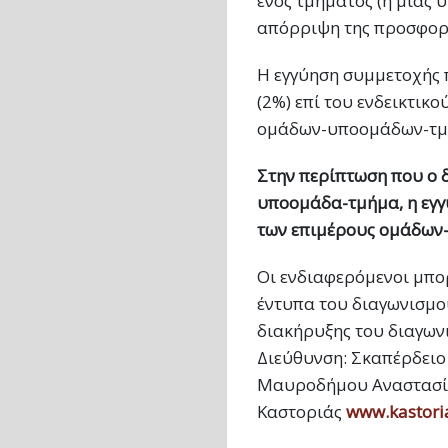
ενός τμήματος (ή μιας 
απόρριψη της προσφορά
Η εγγύηση συμμετοχής π
(2%) επί του ενδεικτι
ομάδων-υποομάδων-τμη
Στην περίπτωση που ο 
υποομάδα-τμήμα, η εγγυ
των επιμέρους ομάδων
Οι ενδιαφερόμενοι μπο
έντυπα του διαγωνισμού
διακήρυξης του διαγων
Διεύθυνση: Σκαπέρδειο
Μαυροδήμου Αναστασία.
Καστοριάς
www.kastoria