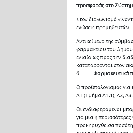
προσφοράς στο Σύστημ
Στον διαγωνισμό γίνοντ
ενώσεις προμηθευτών.
Αντικείμενο της σύμβα
φαρμακείου του Δήμου 
ενιαία ως προς την δια
κατατάσσονται στον ακ
6
Φαρμακευτικά π
Ο προϋπολογισμός για τ
Α1 (Τμήμα Α1.1), Α2, Α3,
Οι ενδιαφερόμενοι μπο
για μία ή περισσότερες
προκηρυχθείσα ποσότη