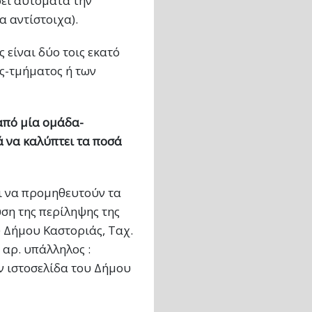
ρει αυτόματα την
 αντίστοιχα).
είναι δύο τοις εκατό
ς-τμήματος ή των
από μία ομάδα-
ά να καλύπτει τα ποσά
ι να προμηθευτούν τα
υση της περίληψης της
 Δήμου Καστοριάς, Ταχ.
αρ. υπάλληλος :
 ιστοσελίδα του Δήμου