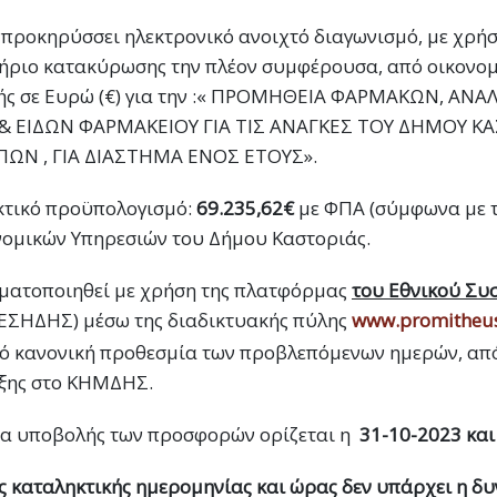
προκηρύσσει ηλεκτρονικό ανοιχτό διαγωνισμό, με χρήσ
τήριο κατακύρωσης την πλέον συμφέρουσα, από οικονο
μής σε Ευρώ (€) για την :« ΠΡΟΜΗΘΕΙΑ ΦΑΡΜΑΚΩΝ, ΑΝ
& ΕΙΔΩΝ ΦΑΡΜΑΚΕΙΟΥ ΓΙΑ ΤΙΣ ΑΝΑΓΚΕΣ ΤΟΥ ΔΗΜΟΥ ΚΑ
Ν , ΓΙΑ ΔΙΑΣΤΗΜΑ ΕΝΟΣ ΕΤΟΥΣ».
ικτικό προϋπολογισμό:
69.235,62
€
με ΦΠΑ (σύμφωνα με τ
ονομικών Υπηρεσιών του Δήμου Καστοριάς.
ματοποιηθεί με χρήση της πλατφόρμας
του Εθνικού Συ
(ΕΣΗΔΗΣ) μέσω της διαδικτυακής πύλης
www.promitheus
ό κανονική προθεσμία των προβλεπόμενων ημερών, απ
υξης στο ΚΗΜΔΗΣ.
α υποβολής των προσφορών ορίζεται η
31-10-2023 και
ς καταληκτικής ημερομηνίας και ώρας δεν υπάρχει η δ