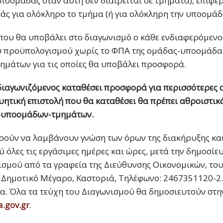
υποομάδας όταν αυτή δεν διαιρείται σε τμήματα), επιφέ
ς για ολόκληρο το τμήμα (ή για ολόκληρη την υποομάδα
ου θα υποβάλει στο διαγωνισμό ο κάθε ενδιαφερόμενος 
κού προϋπολογισμού χωρίς το ΦΠΑ της ομάδας-υποομάδα
μάτων για τις οποίες θα υποβάλει προσφορά.
διαγωνιζόμενος καταθέσει προσφορά για περισσότερες 
ητική επιστολή που θα καταθέσει θα πρέπει αθροιστικ
-υποομάδων-τμημάτων.
ρούν να λαμβάνουν γνώση των όρων της διακήρυξης κα
 όλες τις εργάσιμες ημέρες και ώρες, μετά την δημοσίε
ισμού από τα γραφεία της Διεύθυνσης Οικονομικών, του
 Δημοτικό Μέγαρο, Καστοριά, Τηλέφωνο: 2467351120-2. 
 Όλα τα τεύχη του Διαγωνισμού θα δημοσιευτούν στην
.gov.gr
.