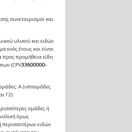
ίσης συνεταιρισμοί και
ικού υλικού και ειδών
 ενός έτους και είναι
Τα προς προμήθεια είδη
σεων (CPV
33600000-
 ομάδες: Α (υποομάδες
αι Γ2).
ρισσότερες ομάδες ή
υνολική όμως
 περισσοτέρων ειδών