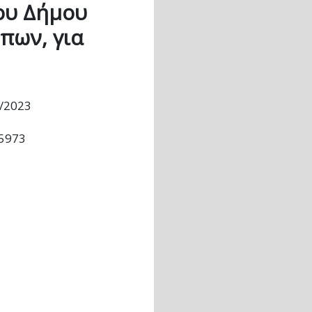
του Δήμου
πων, για
/2023
45973