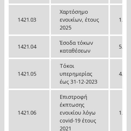
Χαρτόσημο
1421.03
ενοικίων, έτους
1.48
2025
Έσοδα τόκων
1421.04
5.00
καταθέσεων
Τόκοι
1421.05
υπερημερίας
4.92
έως 31-12-2023
Επιστροφή
έκπτωσης
1421.06
ενοικίου λόγω
1.70
covid-19 έτους
2021