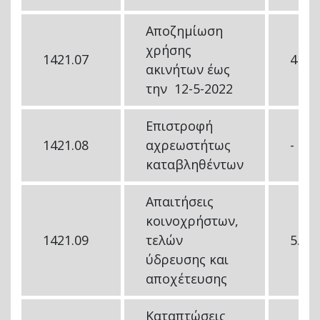
Αποζημίωση
χρήσης
1421.07
41.1
ακινήτων έως
την 12-5-2022
Επιστροφή
1421.08
αχρεωστήτως
-
καταβληθέντων
Απαιτήσεις
κοινοχρήστων,
1421.09
τελών
5.34
ύδρευσης και
αποχέτευσης
Καταπτώσεις