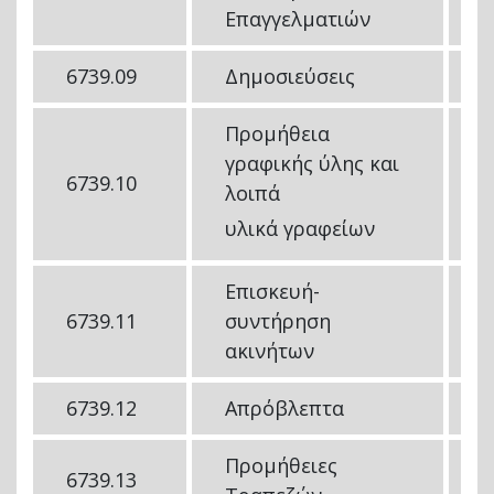
Επαγγελματιών
6739.09
Δημοσιεύσεις
3
Προμήθεια
γραφικής ύλης και
6739.10
3
λοιπά
υλικά γραφείων
Επισκευή-
6739.11
συντήρηση
2
ακινήτων
6739.12
Απρόβλεπτα
3
Προμήθειες
6739.13
1